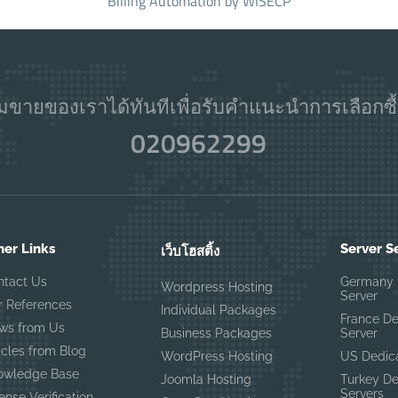
Billing Automation
by WISECP
ขายของเราได้ทันทีเพื่อรับคำแนะนำการเลือกซื้
020962299
her Links
Server S
เว็บโฮสติ้ง
ntact Us
Germany 
Wordpress Hosting
Server
r References
Individual Packages
France D
ws from Us
Business Packages
Server
icles from Blog
WordPress Hosting
US Dedic
owledge Base
Joomla Hosting
Turkey D
Servers
ense Verification