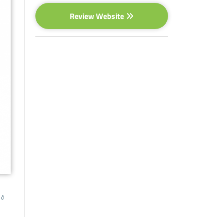
Review Website
่ง