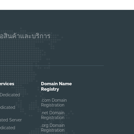
อสินค้าและบริการ
ervices
Domain Name
Registry
Dedicated
.com Domain
Registration
edicated
.net Domain
Registration
ated Server
.org Domain
edicated
Registration